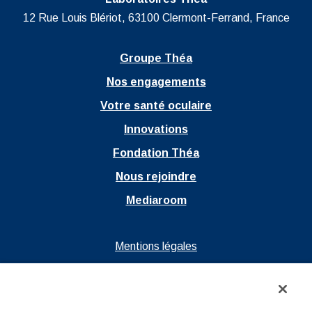
12 Rue Louis Blériot, 63100 Clermont-Ferrand, France
Groupe Théa
Nos engagements
Votre santé oculaire
Innovations
Fondation Théa
Nous rejoindre
Mediaroom
Ouvrir dans un nouvel onglet
Mentions légales
Ouvrir dans un nouvel onglet
Politique de confidentialité
Ouvrir dans un nouvel onglet
CGU