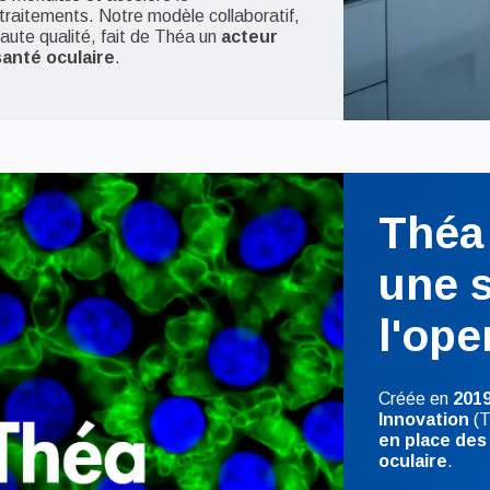
aitements. Notre modèle collaboratif,
aute qualité, fait de Théa un
acteur
santé oculaire
.
Théa
une s
l'ope
Créée en
201
Innovation
(T
en place des
oculaire
.