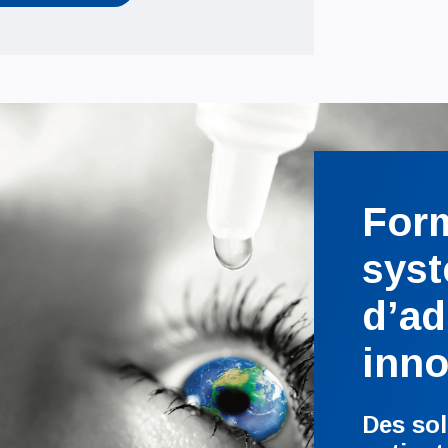
Form
sys
d’ad
inno
Des so