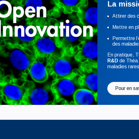
La missi
Attirer des
Mettre en pl
Permettre l
des maladies
En pratique, T
R&D
de Théa 
maladies rares
Pour en sa