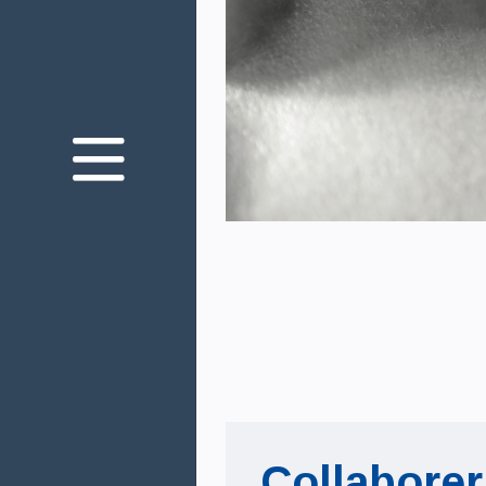
Nous connaître
Nos engagements
Votre santé oculaire
Innovation
Nous rejoindre
Nous contacter
Mediaroom
Théa Academy
Collaborer