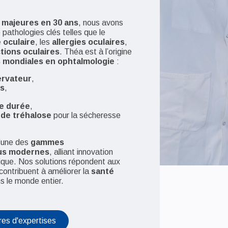
 majeures en 30 ans
, nous avons
 pathologies clés telles que le
 oculaire
, les
allergies oculaires
,
ctions oculaires
. Théa est à l’origine
 mondiales en ophtalmologie
:
ervateur
,
es
,
te durée
,
 de tréhalose
pour la sécheresse
l’une des
gammes
lus modernes
, alliant innovation
ique. Nos solutions répondent aux
contribuent à améliorer la
santé
s le monde entier.
res d'expertises