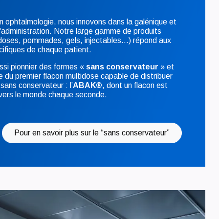
n ophtalmologie, nous innovons dans la galénique et
'administration. Notre large gamme de produits
idoses, pommades, gels, injectables...) répond aux
cifiques de chaque patient.
si pionnier des formes «
sans conservateur
» et
ine du premier flacon multidose capable de distribuer
 sans conservateur : l’
ABAK®
, dont un flacon est
ravers le monde chaque seconde.
Pour en savoir plus sur le “sans conservateur”