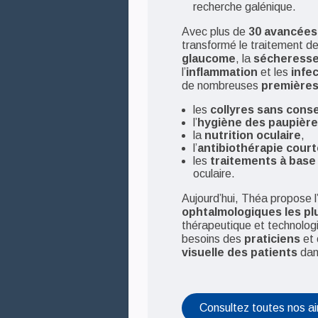
recherche galénique.
Avec plus de
30 avancées
transformé le traitement de
glaucome
, la
sécheresse
l’
inflammation
et les
infe
de nombreuses
premières
les
collyres sans cons
l’
hygiène des paupièr
la
nutrition oculaire
,
l’
antibiothérapie cour
les
traitements à base
oculaire.
Aujourd’hui, Théa propose 
ophtalmologiques les p
thérapeutique et technolog
besoins des
praticiens
et 
visuelle des patients
dan
Consultez toutes nos ai