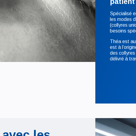
patient
Spécialisé e
les modes d
(collyres un
besoins spé
Théa est aus
est à l’orig
des collyres
délivré à t
 avec les